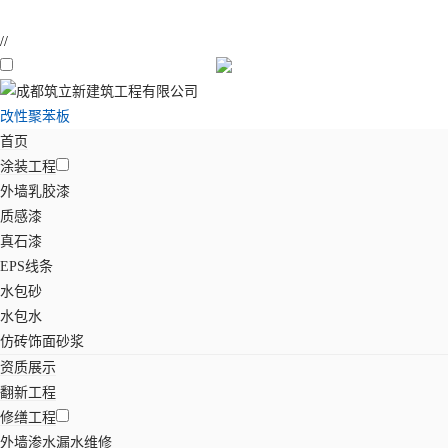
//
改性聚苯板
首页
涂装工程
外墙乳胶漆
质感漆
真石漆
EPS线条
水包砂
水包水
仿砖饰面砂浆
资质展示
翻新工程
修缮工程
外墙渗水漏水维修