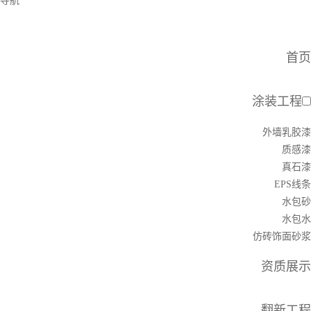
导航
首页
涂装工程
外墙乳胶漆
质感漆
真石漆
EPS线条
水包砂
水包水
仿砖饰面砂浆
资质展示
翻新工程