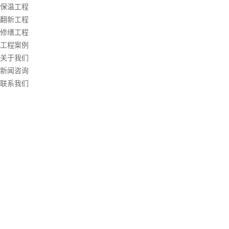
保温工程
翻新工程
修缮工程
工程案例
关于我们
新闻咨询
联系我们
成都筑立新建筑工程有限公司
（网络推广、优化、广告、资质电话勿扰）
公司网址：www.cdzlx.com
联 系 人 ：杨先生
400电话：400-158-0017
手机号码：18283816868
公司地址：成都市双流区大件路蓝光·圣菲悦城二期商铺12号楼
301-302号（大件路旁商铺3楼）