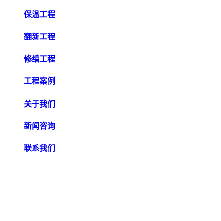
保温工程
翻新工程
修缮工程
工程案例
关于我们
新闻咨询
联系我们
成都筑立新建筑工程有限公司
（网络推广、优化、广告、资质电话勿扰）
公司网址：www.cdzlx.com
联 系 人 ：杨先生